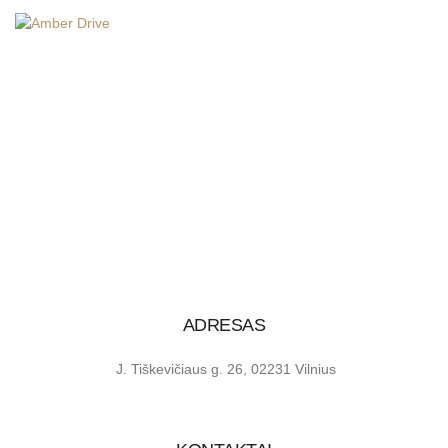
LT
Pagrindinis
/
Kontaktai
KONTAKTAI
ADRESAS
J. Tiškevičiaus g. 26, 02231 Vilnius