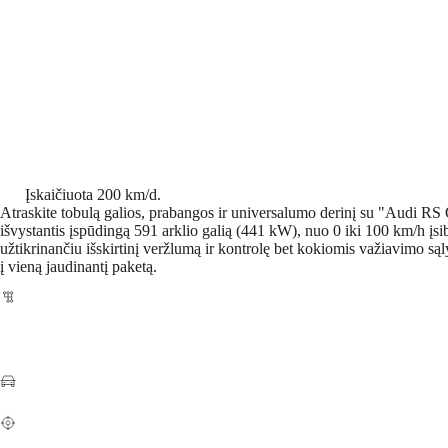
Audi RS Q8
Įskaičiuota 200 km/d.
Atraskite tobulą galios, prabangos ir universalumo derinį su "Audi RS Q8"
išvystantis įspūdingą 591 arklio galią (441 kW), nuo 0 iki 100 km/h į
užtikrinančiu išskirtinį veržlumą ir kontrolę bet kokiomis važiavimo są
į vieną jaudinantį paketą.