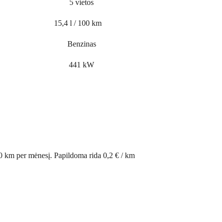
5 vietos
15,4 l / 100 km
Benzinas
441 kW
0 km per mėnesį. Papildoma rida 0,2 € / km