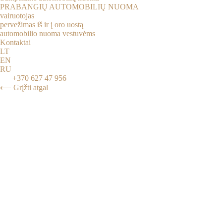
PRABANGIŲ AUTOMOBILIŲ NUOMA
vairuotojas
pervežimas iš ir į oro uostą
automobilio nuoma vestuvėms
Kontaktai
LT
EN
RU
+370 627 47 956
⟵ Grįžti atgal