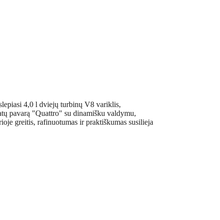
lepiasi 4,0 l dviejų turbinų V8 variklis,
 ratų pavarą "Quattro" su dinamišku valdymu,
oje greitis, rafinuotumas ir praktiškumas susilieja