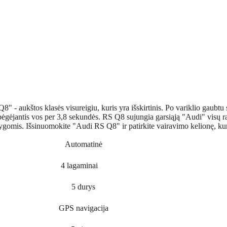
 - aukštos klasės visureigiu, kuris yra išskirtinis. Po variklio gaubtu s
sibėgėjantis vos per 3,8 sekundės. RS Q8 sujungia garsiąją "Audi" visų
lygomis. Išsinuomokite "Audi RS Q8" ir patirkite vairavimo kelionę, kuri
Automatinė
4 lagaminai
5 durys
GPS navigacija