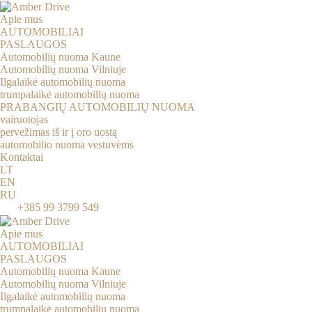
Pereiti
prie
Apie mus
turinio
AUTOMOBILIAI
PASLAUGOS
Automobilių nuoma Kaune
Automobilių nuoma Vilniuje
Ilgalaikė automobilių nuoma
trumpalaikė automobilių nuoma
PRABANGIŲ AUTOMOBILIŲ NUOMA
vairuotojas
pervežimas iš ir į oro uostą
automobilio nuoma vestuvėms
Kontaktai
LT
EN
RU
+385 99 3799 549
Apie mus
AUTOMOBILIAI
PASLAUGOS
Automobilių nuoma Kaune
Automobilių nuoma Vilniuje
Ilgalaikė automobilių nuoma
trumpalaikė automobilių nuoma