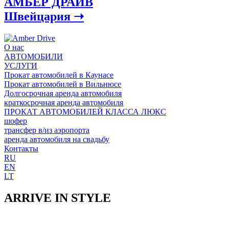
АМБЕР ДРАЙВ
Швейцария ➝
О нас
АВТОМОБИЛИ
УСЛУГИ
Прокат автомобилей в Каунасе
Прокат автомобилей в Вильнюсе
Долгосрочная аренда автомобиля
краткосрочная аренда автомобиля
ПРОКАТ АВТОМОБИЛЕЙ КЛАССА ЛЮКС
шофер
трансфер в/из аэропорта
аренда автомобиля на свадьбу
Контакты
RU
EN
LT
ARRIVE IN STYLE
С компанией Amber Drive в Литве вы откроете для себя высо
обладаем непревзойденным парком автомобилей и стремимся о