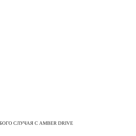
Главная
/
краткосрочная аренда автомобиля
рочная аренда ав
ОГО СЛУЧАЯ С AMBER DRIVE